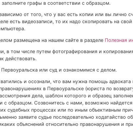
и заполните графы в соответствии с образцом.
ависимо от того, что у вас есть копии или вы лично с
деле есть видеозаписи, то их надо скопировать на сво
омпьютера.
делом размещена на нашем сайте в разделе
Полезная и
ии, в том числе путем фотографирования и копирования
ак действовать.
 Первоуральска или суд и ознакомимся с делом.
хватились и осознали, что вам нужна помощь адвоката
авонарушениях в Первоуральске (юриста по возврату п
ассмотрения дела, шаблон которого и образец заполне
ии с образцом. Созвонитесь с нами, возможно найдетс
угих судебных процессах или по иным объективным при
сьменно заявите судье последовательно ходатайство о
никаких объяснений относительно правонарушения и пр