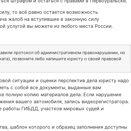
ться штрафом и остаться с правами в Первоуральске.
силу, то всё равно остается возможность
ача жалоб на вступившие в законную силу
ой услугой вы можете из любого места России.
ставили протокол об административном правонарушении, но
ата), позвоните либо напишите юристу о своей правовой
овой ситуации и оценки перспектив дела юристу надо
меть с собой все документы, выданные вам
кже полную копию материалов дела. Если нарушение
ижения вашего автомобиля, запись видеорегистратора.
ке работы ГИБДД, участков мировых судей и
тва, шаблон которого и образец заполнения доступны