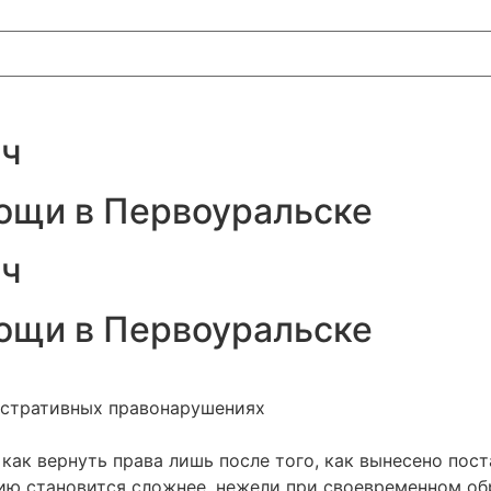
ич
ощи в Первоуральске
ич
ощи в Первоуральске
истративных правонарушениях
как вернуть права лишь после того, как вынесено пос
ию становится сложнее, нежели при своевременном о