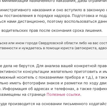
в минимизации назначенного наказания, дабы ограничи
инистративного наказания и оно вступило в законную 
ы постановления в порядке надзора. Подготовка и под
ся нами дистанционно, поэтому воспользоваться данн
 водительских прав после окончания срока лишения.
льске или ином городе Свердловской области либо на вас со
твенности и нуждаетесь в помощи юриста (автоюриста, адвок
 дела не берутся. Для анализа вашей конкретной прав
ективности консультации желательно приготовить и и
мажный носитель с показаниями прибора и т.д.), а та
ельно иметь фотографии знаков и разметки по ходу дв
. Информация об адресах и телефонах, а также графи
в размещены на странице
Полезные ссылки
.
уде производится на основании письменного ходатайс