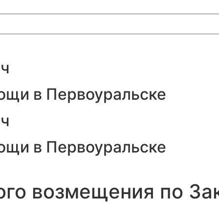
ич
ощи в Первоуральске
ич
ощи в Первоуральске
ого возмещения по За