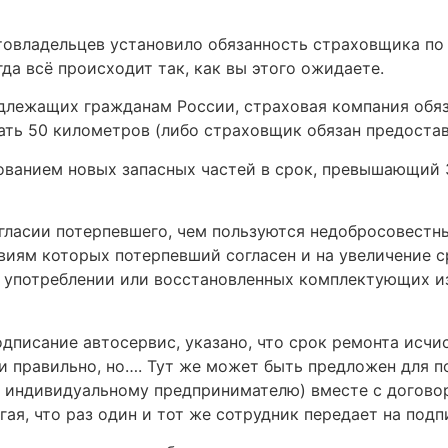
втовладельцев установило обязанность страховщика по
гда всё происходит так, как вы этого ожидаете.
длежащих гражданам России, страховая компания обяз
ть 50 километров (либо страховщик обязан предостав
ованием новых запасных частей в срок, превышающий 
огласии потерпевшего, чем пользуются недобросовестн
иям которых потерпевший согласен и на увеличение ср
в употреблении или восстановленных комплектующих изд
подписание автосервис, указано, что срок ремонта исч
 и правильно, но…. Тут же может быть предложен для 
и индивидуальному предпринимателю) вместе с догово
гая, что раз один и тот же сотрудник передает на под